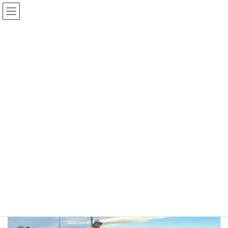
コ
ナ
ン
ビ
テ
ゲ
ン
ー
ツ
シ
へ
ョ
事業内容
ス
ン
キ
に
ッ
移
プ
動
HOME
事業内容
日本の食料自給率を 0.0001％でも上昇さ
せる