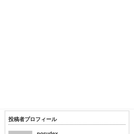
購入の際は注意事項をお読みの上、下記 URL よりお申し込みくだ
さい。
今後も株式会社サンプルをよろしくお願いします。
商品について
商品一覧
Follow me!
投稿者プロフィール
norudex